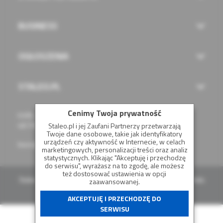
BUSINESS
OGŁOSZENIA
STALEO.PL
Cenimy Twoja prywatność
Łódź, ul. Chóralna 16/32
48 799 312 812
Staleo.pl i jej Zaufani Partnerzy przetwarzają
Twoje dane osobowe, takie jak identyfikatory
urządzeń czy aktywność w Internecie, w celach
biuro@staleo.pl
|
reklama@staleo.pl
|
redakcja@staleo.pl
marketingowych, personalizacji treści oraz analiz
statystycznych. Klikając "Akceptuję i przechodzę
do serwisu", wyrażasz na to zgodę, ale możesz
też dostosować ustawienia w opcji
Staleo.pl - Wszelkie prawa zastrzeżone. Koszystanie z portalu
zaawansowanej.
oznacza akceptację
regulaminu
.
AKCEPTUJĘ I PRZECHODZĘ DO
SERWISU