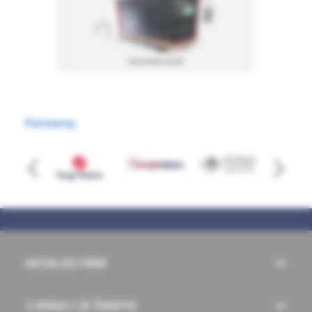
Partnerzy
KATALOG FIRM
Z KRAJU I ZE ŚWIATA