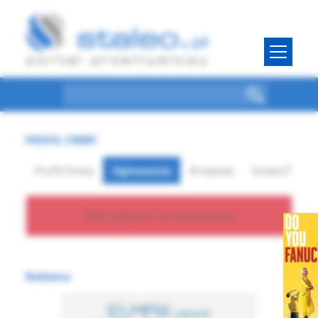
PROFIL FIRMY
Profil firmy
Ogłoszenia
Artykuły
StaleoTV
Brak ogłoszeń do wyświetlenia
Reklama